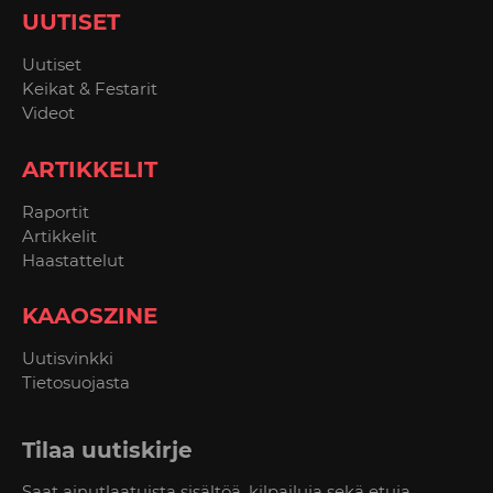
UUTISET
Uutiset
Keikat & Festarit
Videot
ARTIKKELIT
Raportit
Artikkelit
Haastattelut
KAAOSZINE
Uutisvinkki
Tietosuojasta
Tilaa uutiskirje
Saat ainutlaatuista sisältöä, kilpailuja sekä etuja