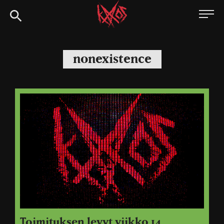
Siirry
Kaaoszine
suoraan
sisältöön
nonexistence
Toimituksen levyt viikko 14