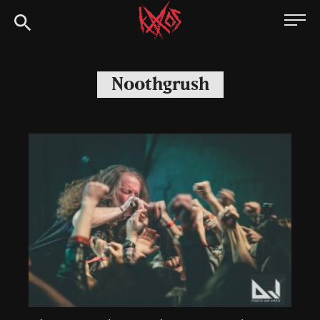
Siirry
Kaaoszine
suoraan
sisältöön
Noothgrush