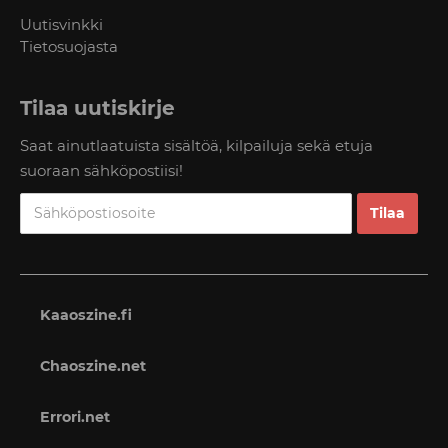
Uutisvinkki
Tietosuojasta
Tilaa uutiskirje
Saat ainutlaatuista sisältöä, kilpailuja sekä etuja
suoraan sähköpostiisi!
Kaaoszine.fi
Chaoszine.net
Errori.net