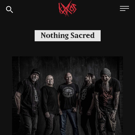
Siirry
Kaaoszine
suoraan
sisältöön
Nothing Sacred