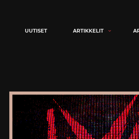
Siirry
suoraan
sisältöön
UUTISET
ARTIKKELIT
A