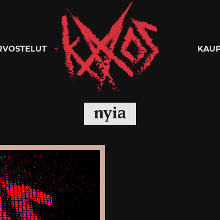
Kaaoszine
RVOSTELUT
KAU
nyia