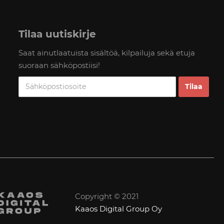
Tilaa uutiskirje
Saat ainutlaatuista sisältöä, kilpailuja sekä etuja
suoraan sähköpostiisi!
Copyright © 2021
Kaaos Digital Group Oy