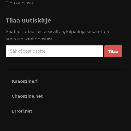
Tietosuojasta
Tilaa uutiskirje
Saat ainutlaatuista sisältöä, kilpailuja sekä etuja
suoraan sähköpostiisi!
Kaaoszine.fi
Chaoszine.net
Errori.net