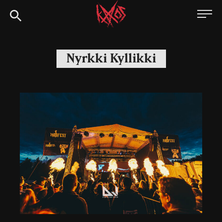
Siirry
Kaaoszine
suoraan
sisältöön
Nyrkki Kyllikki