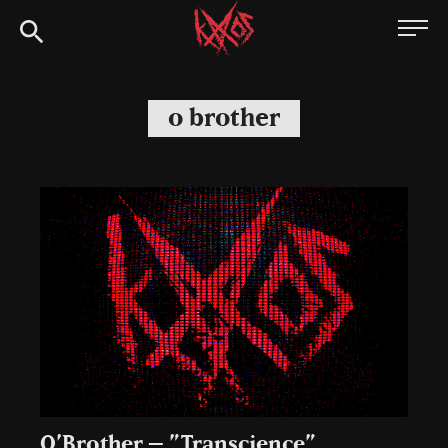
Siirry
Kaaoszine
suoraan
sisältöön
o brother
O’Brother – ”Transcience”