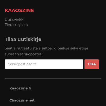
KAAOSZINE
Uutisvinkki
Tietosuojasta
Tilaa uutiskirje
Saat ainutlaatuista sisältöä, kilpailuja sekä etuja
suoraan sähköpostiisi!
Kaaoszine.fi
Chaoszine.net