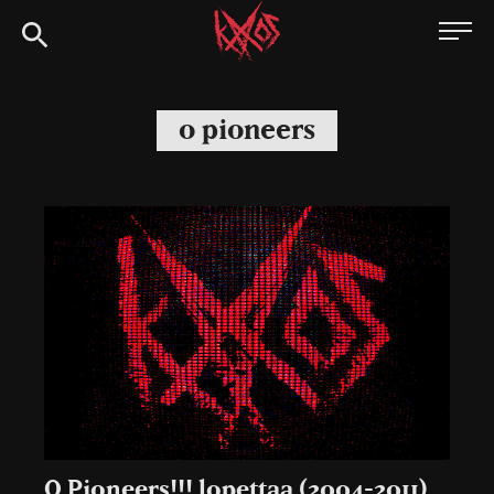
Siirry
Kaaoszine
suoraan
sisältöön
o pioneers
O Pioneers!!! lopettaa (2004-2011)