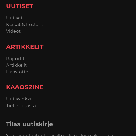
UUTISET
Uutiset
Keikat & Festarit
Videot
ARTIKKELIT
Raportit
Artikkelit
Haastattelut
KAAOSZINE
Uutisvinkki
Tietosuojasta
Tilaa uutiskirje
Saat ainutlaatuista sisältöä, kilpailuja sekä etuja