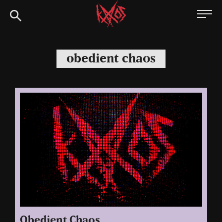
Siirry
Kaaoszine
suoraan
sisältöön
obedient chaos
Obedient Chaos