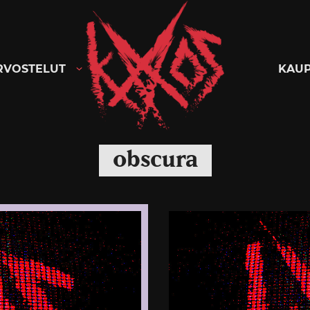
Kaaoszine
RVOSTELUT
KAU
obscura