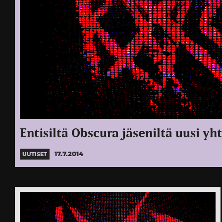
Entisiltä Obscura jäseniltä uusi yh
17.7.2014
UUTISET