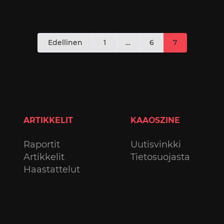
Artikkelien
Edellinen
1
…
6
7
sivutus
ARTIKKELIT
KAAOSZINE
Raportit
Uutisvinkki
Artikkelit
Tietosuojasta
Haastattelut