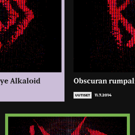
tye Alkaloid
Obscuran rumpali 
11.7.2014
UUTISET