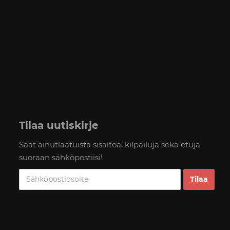
Tilaa uutiskirje
Saat ainutlaatuista sisältöä, kilpailuja sekä etuja
suoraan sähköpostiisi!