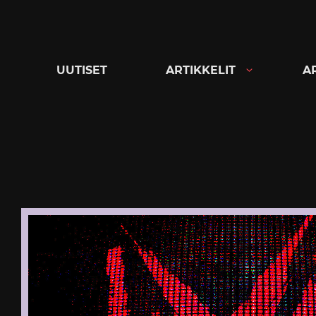
Siirry
suoraan
sisältöön
UUTISET
ARTIKKELIT
A