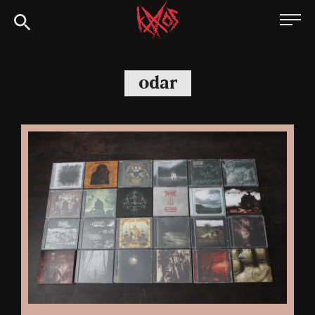
Siirry
Kaaoszine
suoraan
sisältöön
odar