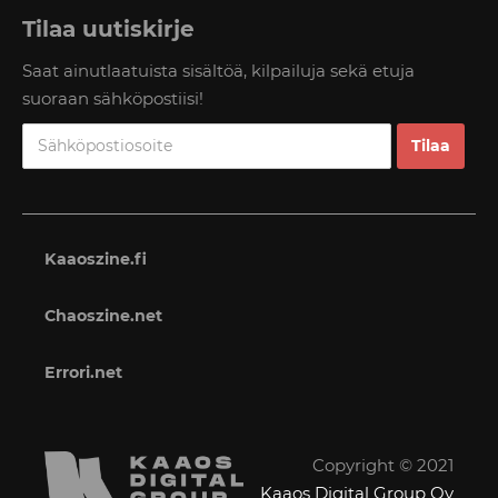
Tilaa uutiskirje
Saat ainutlaatuista sisältöä, kilpailuja sekä etuja
suoraan sähköpostiisi!
Kaaoszine.fi
Chaoszine.net
Errori.net
Copyright © 2021
Kaaos Digital Group Oy