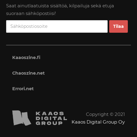
Saat ainutlaatuista sisältöä, kilpailuja sekä etuja
suoraan sähköpostiisi!
Kaaoszine.fi
Chaoszine.net
Errori.net
Copyright © 2021
Kaaos Digital Group Oy