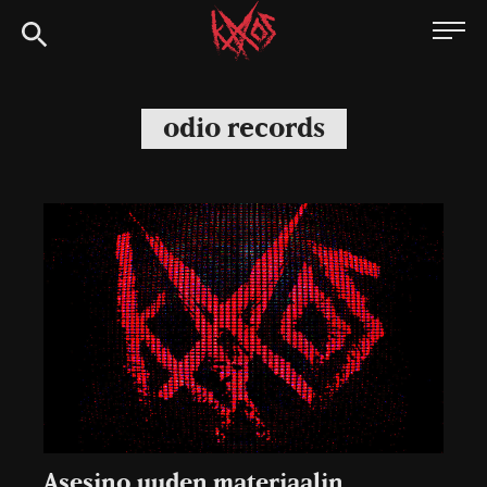
Siirry
Kaaoszine
suoraan
sisältöön
odio records
Asesino uuden materiaalin