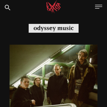
Siirry
Kaaoszine
suoraan
sisältöön
odyssey music