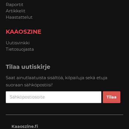
Raportit
Artikkelit
Haastattelut
KAAOSZINE
Uutisvinkki
Tietosuojasta
Tilaa uutiskirje
Saat ainutlaatuista sisältöä, kilpailuja sekä etuja
suoraan sähköpostiisi!
Kaaoszine.fi