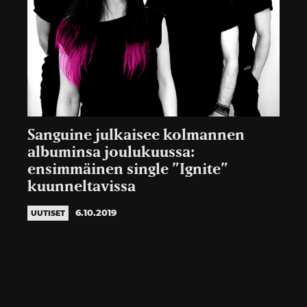
Sanguine julkaisee kolmannen
albuminsa joulukuussa:
ensimmäinen single ”Ignite”
kuunneltavissa
6.10.2019
UUTISET