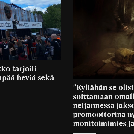
ko tarjoili
mpää heviä sekä
”Kyllähän se oli
soittamaan omall
neljännessä jaks
promoottorina ny
monitoimimies J