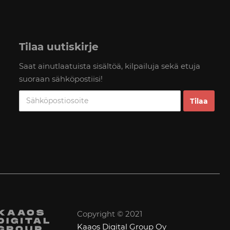
Tilaa uutiskirje
Saat ainutlaatuista sisältöä, kilpailuja sekä etuja
suoraan sähköpostiisi!
Copyright © 2021
Kaaos Digital Group Oy