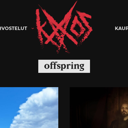
Kaaoszine
RVOSTELUT
KAU
offspring