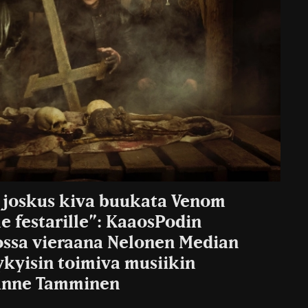
si joskus kiva buukata Venom
e festarille”: KaaosPodin
ossa vieraana Nelonen Median
kyisin toimiva musiikin
anne Tamminen