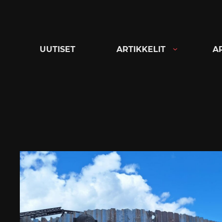
Siirry
suoraan
sisältöön
UUTISET
ARTIKKELIT
A