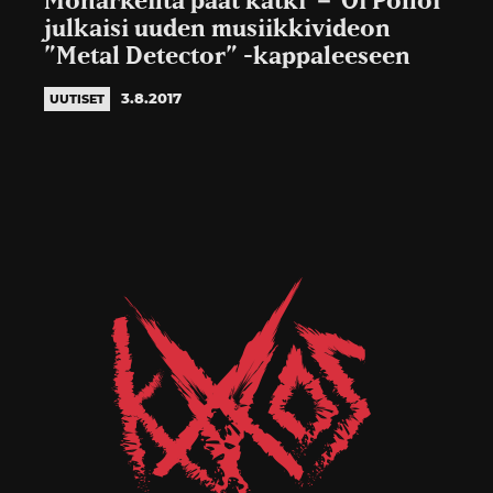
Monarkeilta päät katki － Oi Polloi
julkaisi uuden musiikkivideon
”Metal Detector” -kappaleeseen
3.8.2017
UUTISET