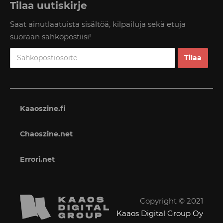
Tilaa uutiskirje
Saat ainutlaatuista sisältöä, kilpailuja sekä etuja
suoraan sähköpostiisi!
Kaaoszine.fi
Chaoszine.net
Errori.net
Copyright © 2021
Kaaos Digital Group Oy