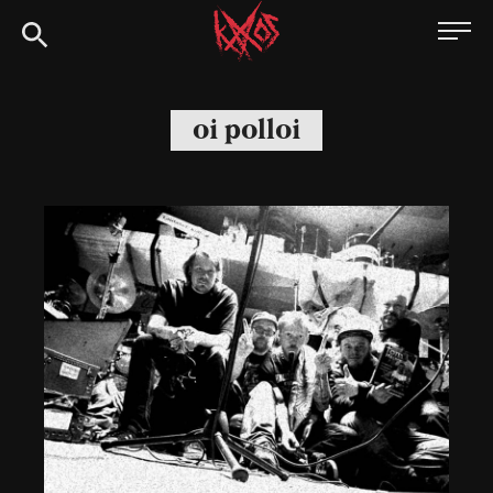
Siirry
Kaaoszine
suoraan
sisältöön
oi polloi