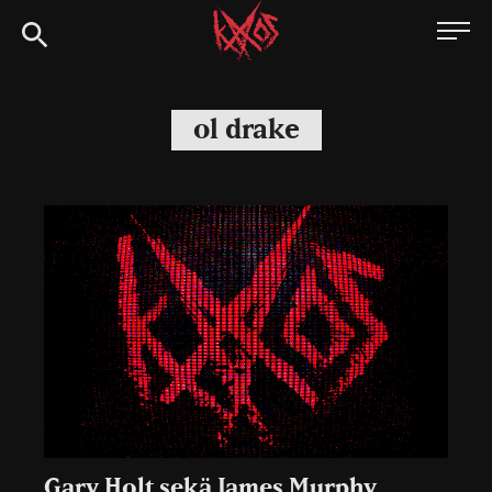
Siirry
Kaaoszine
suoraan
sisältöön
ol drake
Gary Holt sekä James Murphy