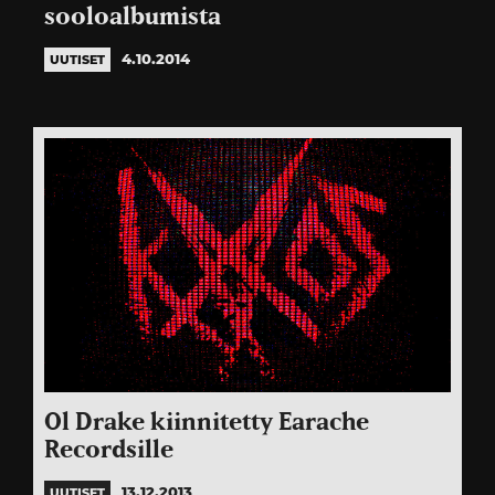
sooloalbumista
4.10.2014
UUTISET
Ol Drake kiinnitetty Earache
Recordsille
13.12.2013
UUTISET