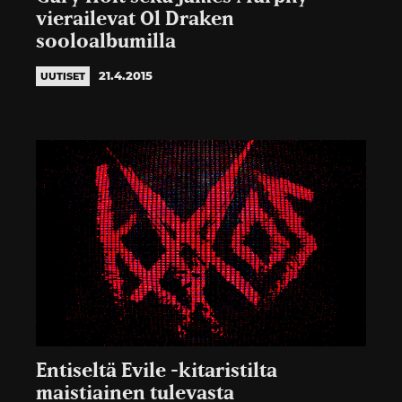
vierailevat Ol Draken
sooloalbumilla
21.4.2015
UUTISET
Entiseltä Evile -kitaristilta
maistiainen tulevasta