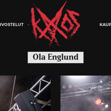
Kaaoszine
RVOSTELUT
KAU
Ola Englund