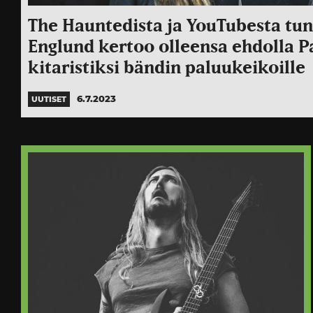
The Hauntedista ja YouTubesta tun
Englund kertoo olleensa ehdolla P
kitaristiksi bändin paluukeikoille
6.7.2023
UUTISET