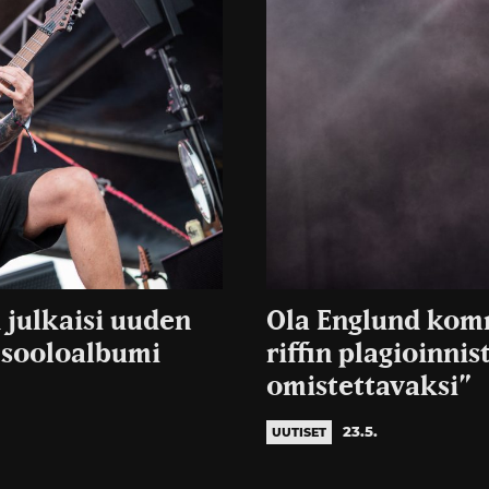
 julkaisi uuden
Ola Englund kom
 sooloalbumi
riffin plagioinnis
omistettavaksi”
23.5.
UUTISET