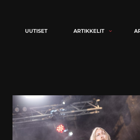
Siirry
suoraan
sisältöön
UUTISET
ARTIKKELIT
A