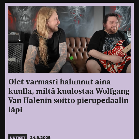
Olet varmasti halunnut aina
kuulla, miltä kuulostaa Wolfgang
Van Halenin soitto pierupedaalin
läpi
24.9.2025
UUTISET