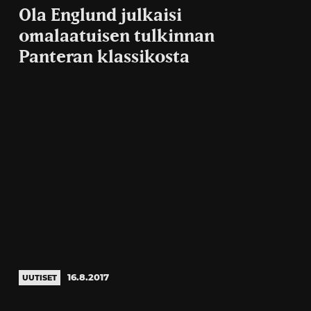
Ola Englund julkaisi
omalaatuisen tulkinnan
Panteran klassikosta
16.8.2017
UUTISET