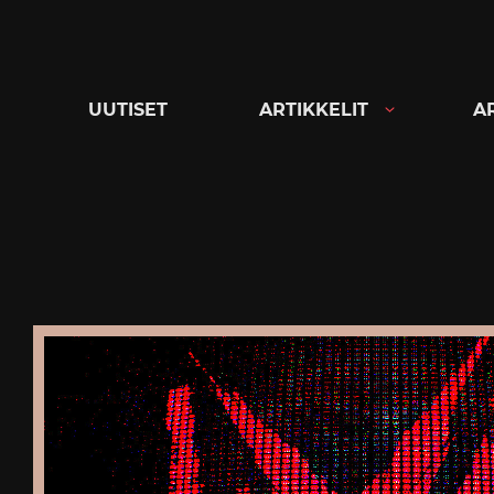
Siirry
suoraan
sisältöön
UUTISET
ARTIKKELIT
A