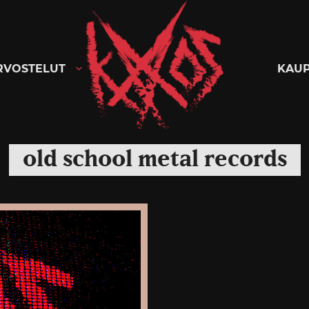
Kaaoszine
RVOSTELUT
KAU
old school metal records