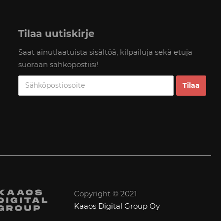
Tilaa uutiskirje
Saat ainutlaatuista sisältöä, kilpailuja sekä etuja
suoraan sähköpostiisi!
Copyright © 2021
Kaaos Digital Group Oy