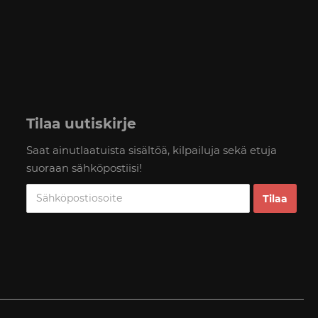
Tilaa uutiskirje
Saat ainutlaatuista sisältöä, kilpailuja sekä etuja
suoraan sähköpostiisi!