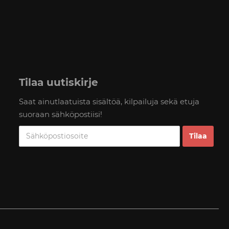
Tilaa uutiskirje
Saat ainutlaatuista sisältöä, kilpailuja sekä etuja
suoraan sähköpostiisi!