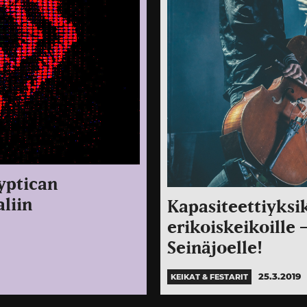
yptican
aliin
Kapasiteettiyksik
erikoiskeikoille 
Seinäjoelle!
25.3.2019
KEIKAT & FESTARIT