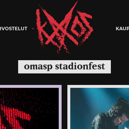
Kaaoszine
RVOSTELUT
KAU
omasp stadionfest