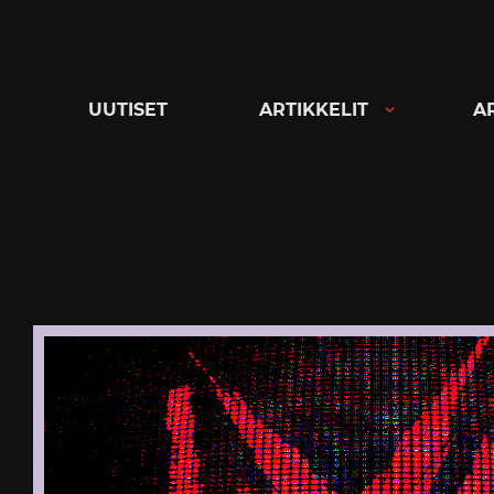
Siirry
suoraan
sisältöön
UUTISET
ARTIKKELIT
A