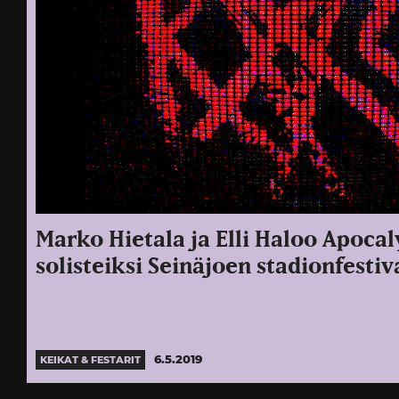
Marko Hietala ja Elli Haloo Apocal
solisteiksi Seinäjoen stadionfestiv
6.5.2019
KEIKAT & FESTARIT