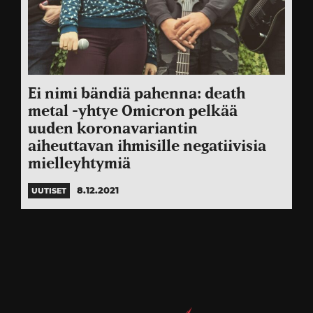
Ei nimi bändiä pahenna: death
metal -yhtye Omicron pelkää
uuden koronavariantin
aiheuttavan ihmisille negatiivisia
mielleyhtymiä
8.12.2021
UUTISET