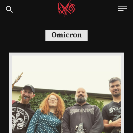
Siirry
Kaaoszine
suoraan
sisältöön
Omicron