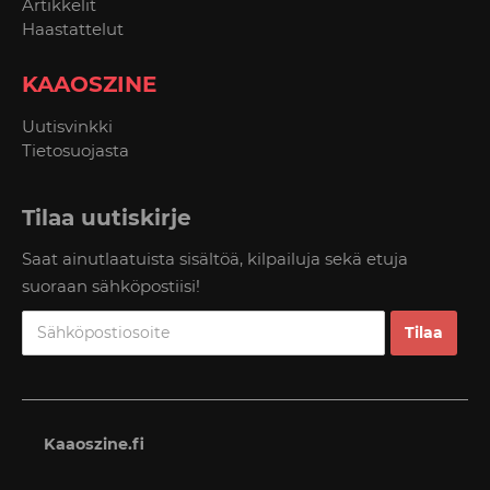
Artikkelit
Haastattelut
KAAOSZINE
Uutisvinkki
Tietosuojasta
Tilaa uutiskirje
Saat ainutlaatuista sisältöä, kilpailuja sekä etuja
suoraan sähköpostiisi!
Kaaoszine.fi