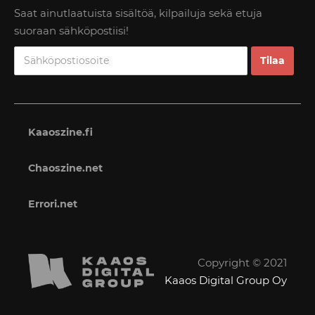
Saat ainutlaatuista sisältöä, kilpailuja sekä etuja
suoraan sähköpostiisi!
Kaaoszine.fi
Chaoszine.net
Errori.net
Copyright © 2021
Kaaos Digital Group Oy