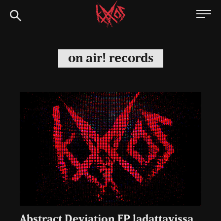
Siirry
Kaaoszine
suoraan
sisältöön
on air! records
Abstract Deviation EP ladattavissa