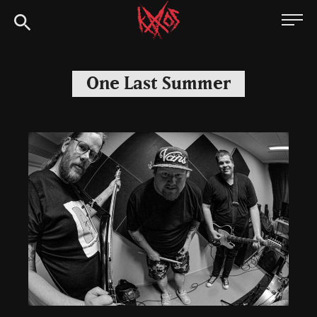
Siirry
Kaaoszine
suoraan
sisältöön
One Last Summer