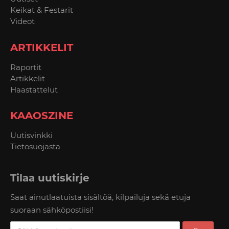
Keikat & Festarit
Videot
ARTIKKELIT
Raportit
Artikkelit
Haastattelut
KAAOSZINE
Uutisvinkki
Tietosuojasta
Tilaa uutiskirje
Saat ainutlaatuista sisältöä, kilpailuja sekä etuja
suoraan sähköpostiisi!