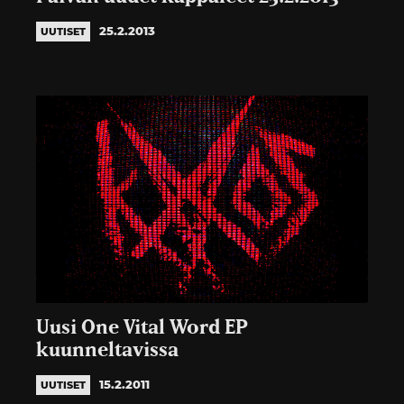
25.2.2013
UUTISET
Uusi One Vital Word EP
kuunneltavissa
15.2.2011
UUTISET