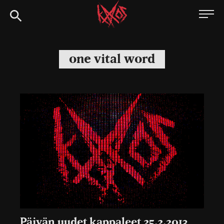
Siirry
Kaaoszine
suoraan
sisältöön
one vital word
Päivän uudet kappaleet 25.2.2013