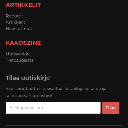
ARTIKKELIT
Raportit
Artikkelit
Haastattelut
KAAOSZINE
Uutisvinkki
Tietosuojasta
Tilaa uutiskirje
Saat ainutlaatuista sisältöä, kilpailuja sekä etuja
suoraan sähköpostiisi!