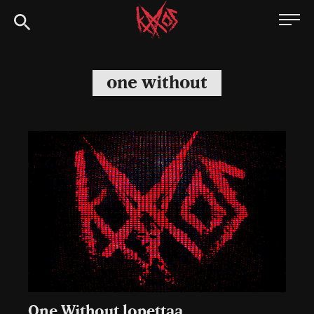
Siirry
Kaaoszine
suoraan
sisältöön
one without
One Without lopettaa