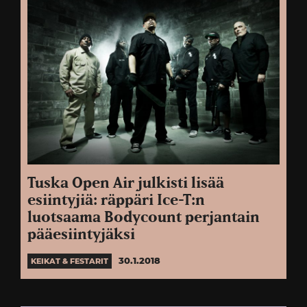
Tuska Open Air julkisti lisää
esiintyjiä: räppäri Ice-T:n
luotsaama Bodycount perjantain
pääesiintyjäksi
30.1.2018
KEIKAT & FESTARIT