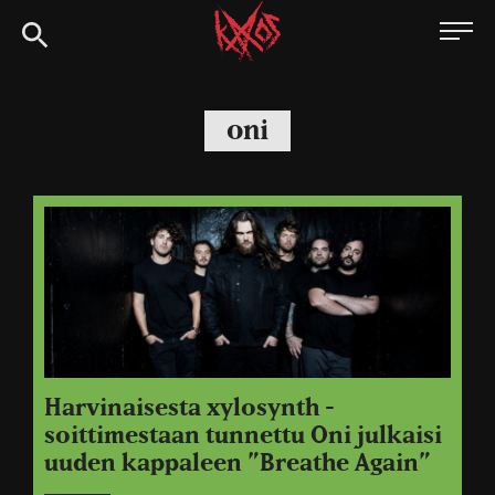
Siirry
Kaaoszine
suoraan
sisältöön
oni
Harvinaisesta xylosynth -
soittimestaan tunnettu Oni julkaisi
uuden kappaleen ”Breathe Again”