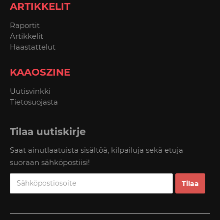
ARTIKKELIT
Raportit
Artikkelit
Haastattelut
KAAOSZINE
Uutisvinkki
Tietosuojasta
Tilaa uutiskirje
Saat ainutlaatuista sisältöä, kilpailuja sekä etuja
suoraan sähköpostiisi!