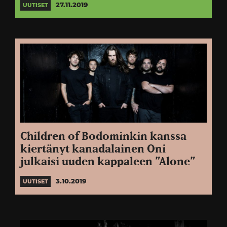
27.11.2019
UUTISET
Children of Bodominkin kanssa
kiertänyt kanadalainen Oni
julkaisi uuden kappaleen ”Alone”
3.10.2019
UUTISET