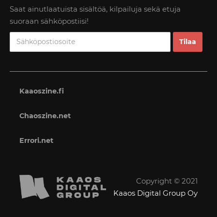
Saat ainutlaatuista sisältöä, kilpailuja sekä etuja
suoraan sähköpostiisi!
Kaaoszine.fi
Chaoszine.net
Errori.net
Copyright © 2021
Kaaos Digital Group Oy