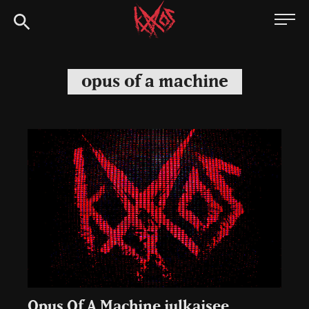
Siirry
Kaaoszine
suoraan
sisältöön
opus of a machine
Opus Of A Machine julkaisee