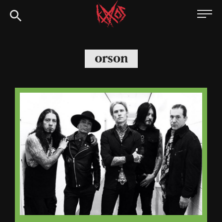
Siirry
Kaaoszine
suoraan
sisältöön
orson