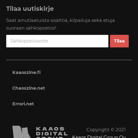
Tilaa uutiskirje
Saat ainutlaatuista sisältöä, kilpailuja sekä etuja
suoraan sähköpostiisi!
Kaaoszine.fi
Chaoszine.net
Errori.net
Copyright © 2021
Kaaos Digital Group Oy