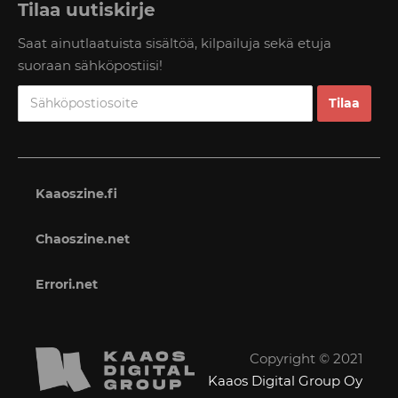
Tilaa uutiskirje
Saat ainutlaatuista sisältöä, kilpailuja sekä etuja
suoraan sähköpostiisi!
Kaaoszine.fi
Chaoszine.net
Errori.net
Copyright © 2021
Kaaos Digital Group Oy