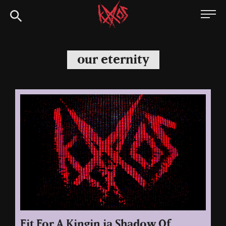
Siirry
Kaaoszine
suoraan
sisältöön
our eternity
Fit For A Kingin ja Shadow Of