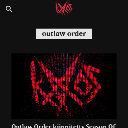
Siirry
Kaaoszine
suoraan
sisältöön
outlaw order
Outlaw Order kiinnitetty Season Of