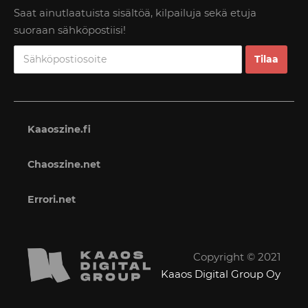
Saat ainutlaatuista sisältöä, kilpailuja sekä etuja
suoraan sähköpostiisi!
Kaaoszine.fi
Chaoszine.net
Errori.net
Copyright © 2021
Kaaos Digital Group Oy