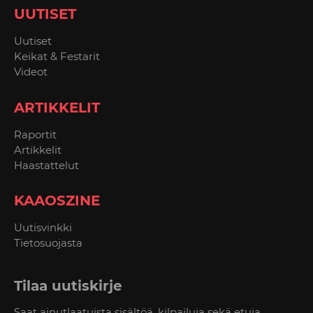
UUTISET
Uutiset
Keikat & Festarit
Videot
ARTIKKELIT
Raportit
Artikkelit
Haastattelut
KAAOSZINE
Uutisvinkki
Tietosuojasta
Tilaa uutiskirje
Saat ainutlaatuista sisältöä, kilpailuja sekä etuja