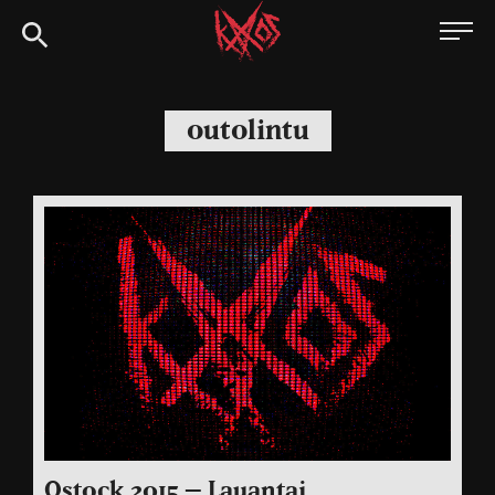
Siirry
Kaaoszine
suoraan
sisältöön
outolintu
Qstock 2015 – Lauantai