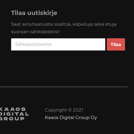
Tilaa uutiskirje
Saat ainutlaatuista sisältöä, kilpailuja sekä etuja
suoraan sähköpostiisi!
Copyright © 2021
Kaaos Digital Group Oy