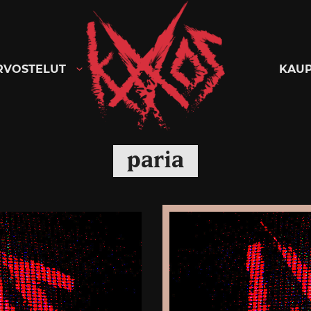
Kaaoszine
RVOSTELUT
KAU
paria