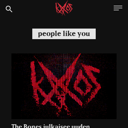
Siirry
Kaaoszine
suoraan
sisältöön
people like you
The Bones julkaisee uuden