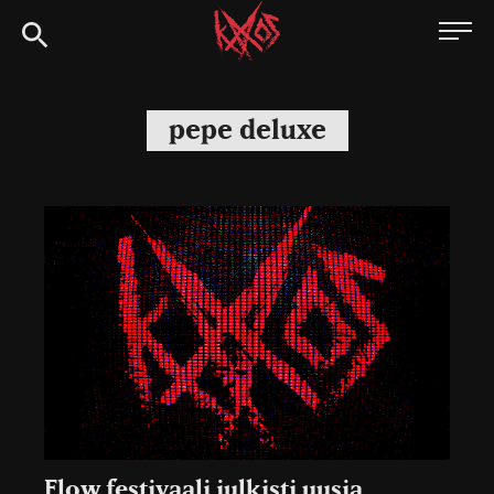
Siirry
Kaaoszine
suoraan
sisältöön
pepe deluxe
Flow festivaali julkisti uusia