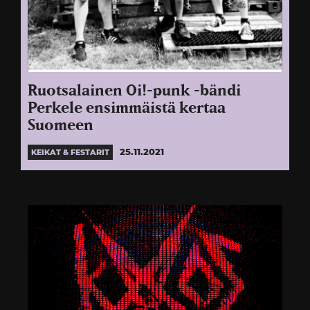
Ruotsalainen Oi!-punk -bändi
Perkele ensimmäistä kertaa
Suomeen
25.11.2021
KEIKAT & FESTARIT