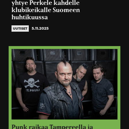
yhtye Perkele kahdelle
klubikeikalle Suomeen
huhtikuussa
5.11.2025
UUTISET
Punk raikaa Tampereella ja