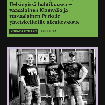
Helsingissä huhtikuussa –
vaasalainen Klamydia ja
ruotsalainen Perkele
yhteiskeikoille alkukeväästä
22.11.2023
KEIKAT & FESTARIT