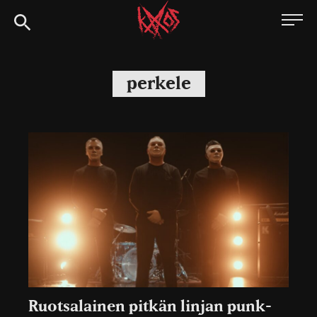
Siirry
Kaaoszine
suoraan
sisältöön
perkele
Ruotsalainen pitkän linjan punk-