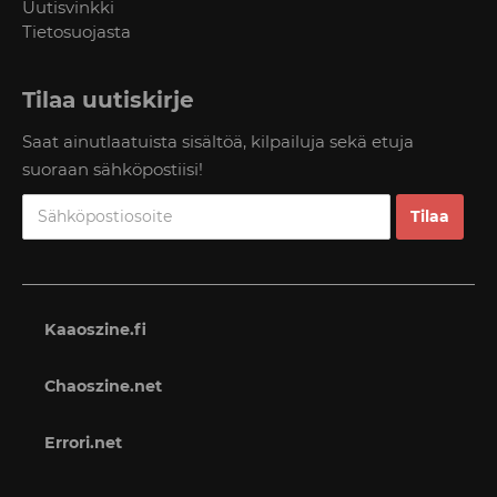
Uutisvinkki
Tietosuojasta
Tilaa uutiskirje
Saat ainutlaatuista sisältöä, kilpailuja sekä etuja
suoraan sähköpostiisi!
Kaaoszine.fi
Chaoszine.net
Errori.net