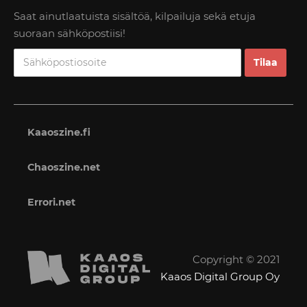
Saat ainutlaatuista sisältöä, kilpailuja sekä etuja
suoraan sähköpostiisi!
Kaaoszine.fi
Chaoszine.net
Errori.net
Copyright © 2021
Kaaos Digital Group Oy