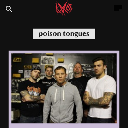
Siirry
Kaaoszine
suoraan
sisältöön
poison tongues