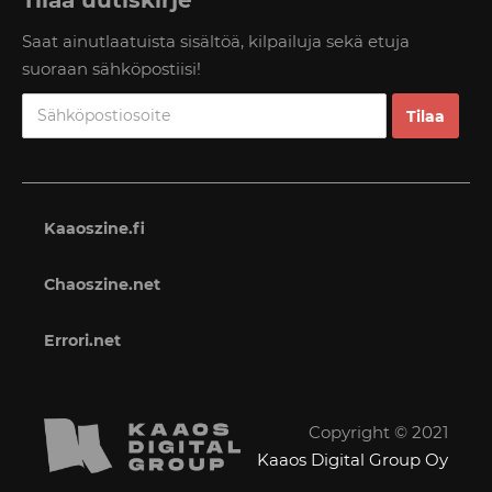
Tilaa uutiskirje
Saat ainutlaatuista sisältöä, kilpailuja sekä etuja
suoraan sähköpostiisi!
Kaaoszine.fi
Chaoszine.net
Errori.net
Copyright © 2021
Kaaos Digital Group Oy