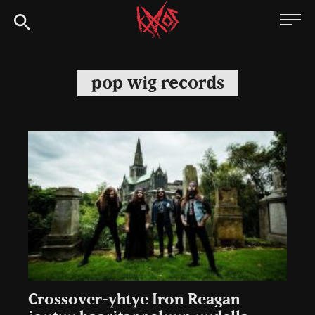
Siirry
Kaaoszine
suoraan
sisältöön
pop wig records
Crossover-yhtye Iron Reagan