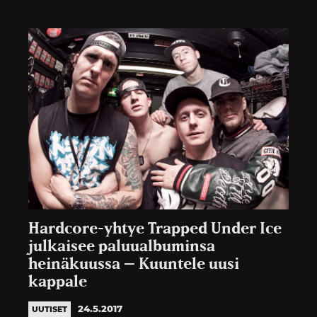
Hardcore-yhtye Trapped Under Ice
julkaisee paluualbuminsa
heinäkuussa – Kuuntele uusi
kappale
24.5.2017
UUTISET