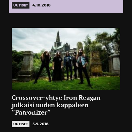
4.10.2018
UUTISET
Crossover-yhtye Iron Reagan
julkaisi uuden kappaleen
”Patronizer”
5.9.2018
UUTISET