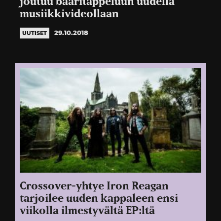
joutuu baaritappeluun uudella
musiikkivideollaan
29.10.2018
UUTISET
Crossover-yhtye Iron Reagan
tarjoilee uuden kappaleen ensi
viikolla ilmestyvältä EP:ltä