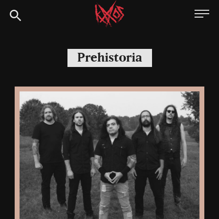
Siirry
Kaaoszine
suoraan
sisältöön
Prehistoria