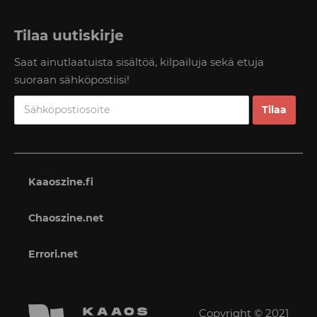
Tilaa uutiskirje
Saat ainutlaatuista sisältöä, kilpailuja sekä etuja
suoraan sähköpostiisi!
Kaaoszine.fi
Chaoszine.net
Errori.net
Copyright © 2021