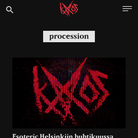
Siirry
Kaaoszine
suoraan
sisältöön
procession
Esoteric Helsinkiin huhtikuussa