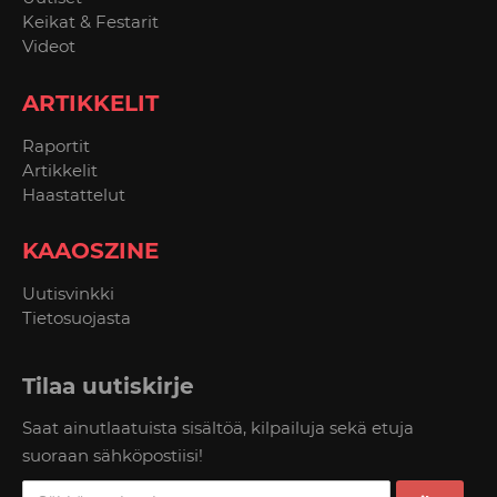
Keikat & Festarit
Videot
ARTIKKELIT
Raportit
Artikkelit
Haastattelut
KAAOSZINE
Uutisvinkki
Tietosuojasta
Tilaa uutiskirje
Saat ainutlaatuista sisältöä, kilpailuja sekä etuja
suoraan sähköpostiisi!