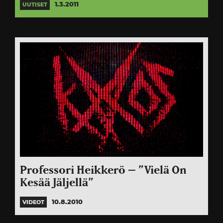
1.3.2011
UUTISET
Professori Heikkerö – ”Vielä On
Kesää Jäljellä”
10.8.2010
VIDEOT