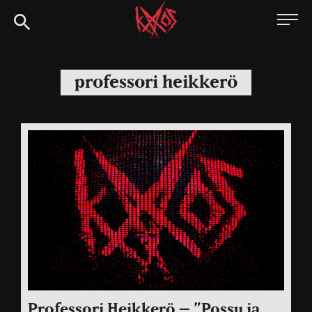
Siirry
Kaaoszine
suoraan
sisältöön
professori heikkerö
Professori Heikkerö – ”Possu ja