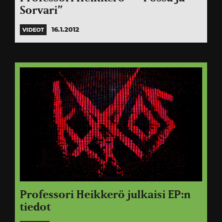
Sorvari”
16.1.2012
VIDEOT
Professori Heikkerö julkaisi EP:n
tiedot