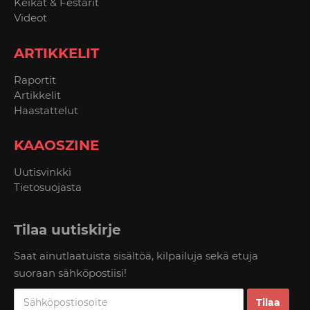
Keikat & Festarit
Videot
ARTIKKELIT
Raportit
Artikkelit
Haastattelut
KAAOSZINE
Uutisvinkki
Tietosuojasta
Tilaa uutiskirje
Saat ainutlaatuista sisältöä, kilpailuja sekä etuja
suoraan sähköpostiisi!