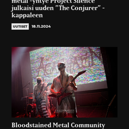
metal -yhtye Project Silence
julkaisi uuden ”The Conjurer” -
kappaleen
18.11.2024
UUTISET
Bloodstained Metal Community