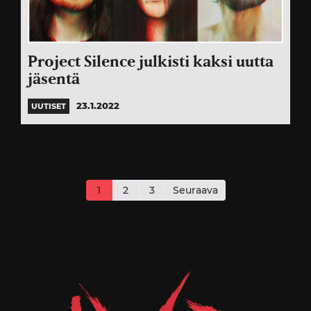
Project Silence julkisti kaksi uutta
jäsentä
23.1.2022
UUTISET
Artikkelien
sivutus
1
2
3
Seuraava