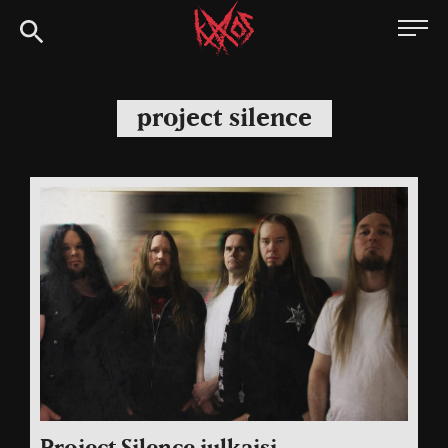
Siirry
Kaaoszine
suoraan
sisältöön
project silence