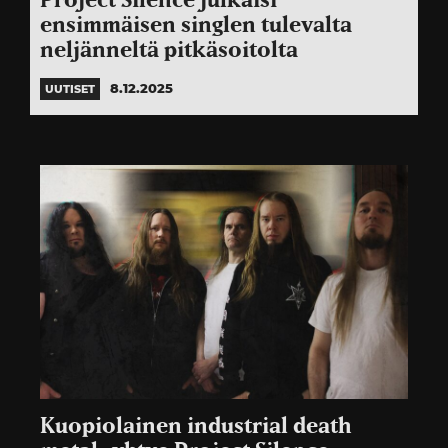
Project Silence julkaisi
ensimmäisen singlen tulevalta
neljänneltä pitkäsoitolta
8.12.2025
UUTISET
Kuopiolainen industrial death