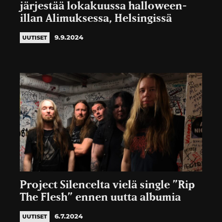
järjestää lokakuussa halloween-
illan Alimuksessa, Helsingissä
9.9.2024
UUTISET
Project Silencelta vielä single ”Rip
The Flesh” ennen uutta albumia
6.7.2024
UUTISET