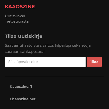
KAAOSZINE
Uutisvinkki
Tietosuojasta
Tilaa uutiskirje
Saat ainutlaatuista sisältöä, kilpailuja sekä etuja
suoraan sähköpostiisi!
Kaaoszine.fi
Chaoszine.net