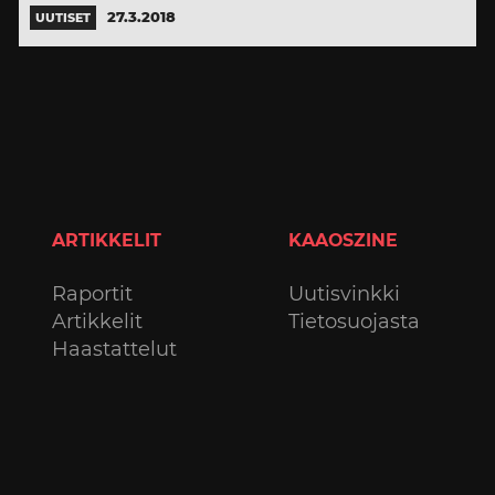
27.3.2018
UUTISET
ARTIKKELIT
KAAOSZINE
Raportit
Uutisvinkki
Artikkelit
Tietosuojasta
Haastattelut