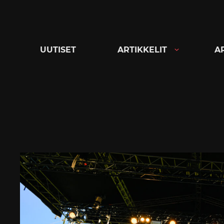
Siirry
suoraan
sisältöön
UUTISET
ARTIKKELIT
A