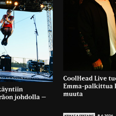
CoolHead Live tuo
Emma-palkittua k
äyntiin
muuta
rãon johdolla –
8.4.2024
KEIKAT & FESTARIT