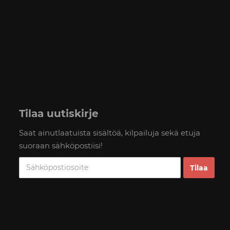
Tilaa uutiskirje
Saat ainutlaatuista sisältöä, kilpailuja sekä etuja
suoraan sähköpostiisi!