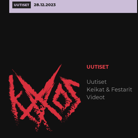
28.12.2023
UUTISET
UUTISET
Uutiset
Keikat & Festarit
Videot