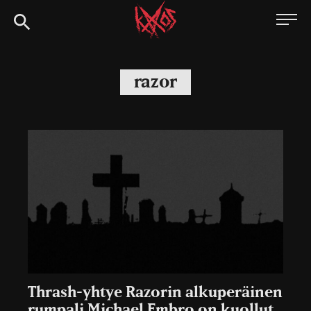
Siirry
Kaaoszine
suoraan
sisältöön
razor
Thrash-yhtye Razorin alkuperäinen
rumpali Michael Embro on kuollut