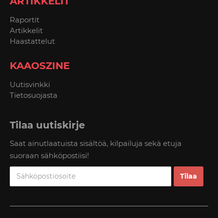
ARTIKKELIT
Raportit
Artikkelit
Haastattelut
KAAOSZINE
Uutisvinkki
Tietosuojasta
Tilaa uutiskirje
Saat ainutlaatuista sisältöä, kilpailuja sekä etuja
suoraan sähköpostiisi!