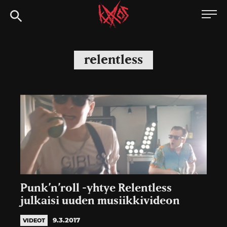
Siirry
Kaaoszine
suoraan
sisältöön
relentless
Punk’n’roll -yhtye Relentless
julkaisi uuden musiikkivideon
9.3.2017
VIDEOT