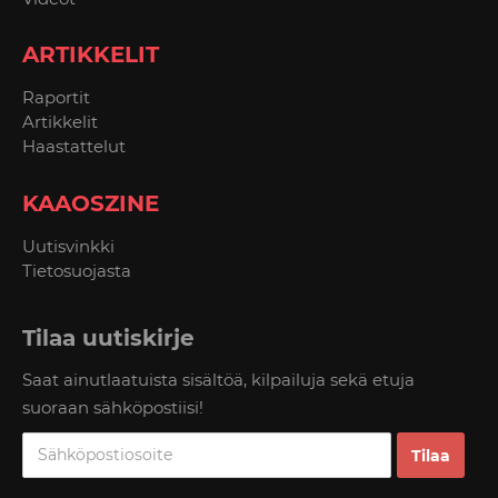
ARTIKKELIT
Raportit
Artikkelit
Haastattelut
KAAOSZINE
Uutisvinkki
Tietosuojasta
Tilaa uutiskirje
Saat ainutlaatuista sisältöä, kilpailuja sekä etuja
suoraan sähköpostiisi!