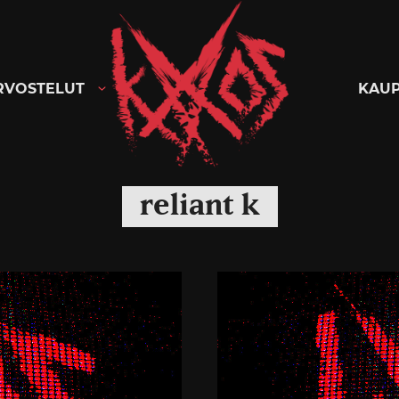
Kaaoszine
RVOSTELUT
KAU
reliant k