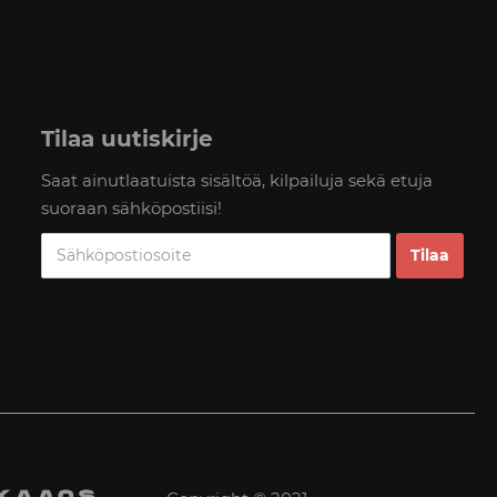
Tilaa uutiskirje
Saat ainutlaatuista sisältöä, kilpailuja sekä etuja
suoraan sähköpostiisi!