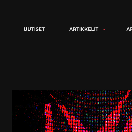
Siirry
suoraan
sisältöön
UUTISET
ARTIKKELIT
A