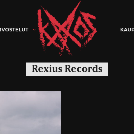
Kaaoszine
RVOSTELUT
KAU
Rexius Records