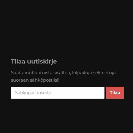
Tilaa uutiskirje
Saat ainutlaatuista sisältöä, kilpailuja sekä etuja
suoraan sähköpostiisi!