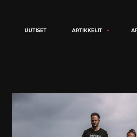
Siirry
suoraan
sisältöön
UUTISET
ARTIKKELIT
A