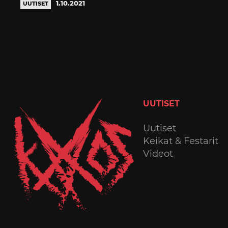
1.10.2021
UUTISET
UUTISET
Uutiset
Keikat & Festarit
Videot