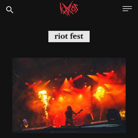
Siirry
Kaaoszine
suoraan
sisältöön
riot fest