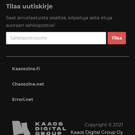
Tilaa uutiskirje
Saat ainutlaatuista sisältöä, kilpailuja sekä etuja
suoraan sähköpostiisi!
Kaaoszine.fi
Chaoszine.net
Errori.net
Copyright © 2021
Kaaos Digital Group Oy