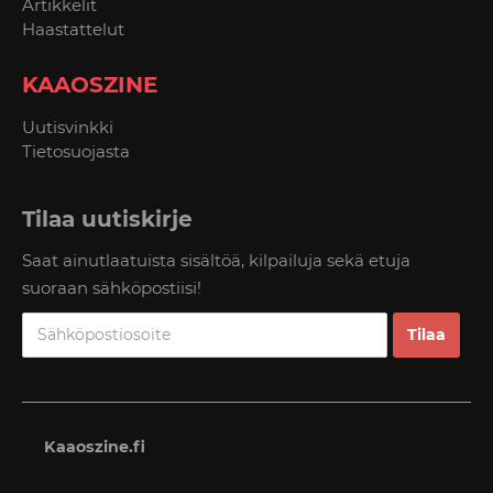
Artikkelit
Haastattelut
KAAOSZINE
Uutisvinkki
Tietosuojasta
Tilaa uutiskirje
Saat ainutlaatuista sisältöä, kilpailuja sekä etuja
suoraan sähköpostiisi!
Kaaoszine.fi