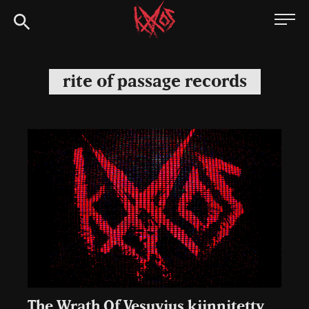
Siirry
Kaaoszine
suoraan
sisältöön
rite of passage records
The Wrath Of Vesuvius kiinnitetty