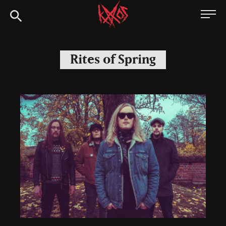
Siirry
Kaaoszine
suoraan
sisältöön
Rites of Spring