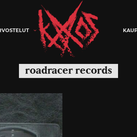
Kaaoszine
RVOSTELUT
KAU
roadracer records