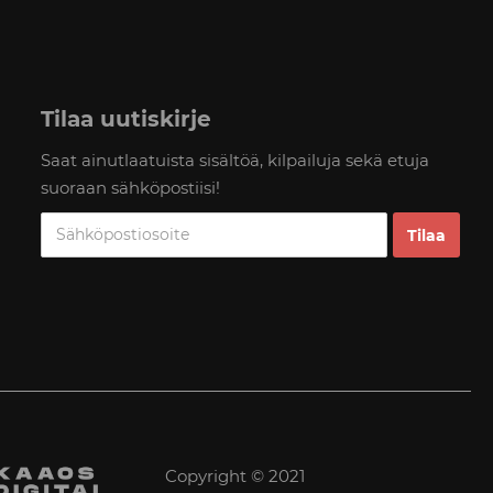
Tilaa uutiskirje
Saat ainutlaatuista sisältöä, kilpailuja sekä etuja
suoraan sähköpostiisi!
Copyright © 2021