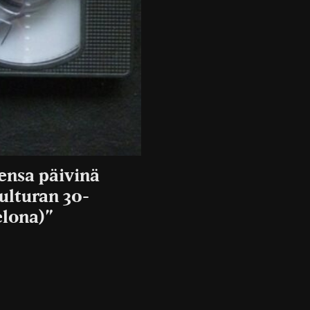
ensa päivinä
pulturan 30-
elona)”