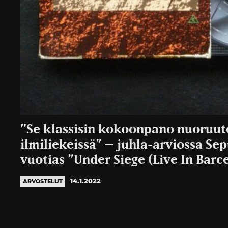
”Se klassisin kokoonpano nuoruut
ilmiliekeissä” – juhla-arviossa Se
vuotias ”Under Siege (Live In Barc
14.1.2022
ARVOSTELUT