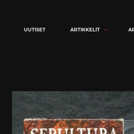
Siirry
suoraan
sisältöön
UUTISET
ARTIKKELIT
A